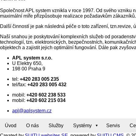
Společnost APL system vznikla v roce 1997. Od svého vzniku na
maximální míře přizpůsobuje realizace požadavkům zákazníků.
Další činností je pak následná péče o toto zařízení, tzn.revize, 
Naší snahou je poskytování komplexních služeb od poradenství,
technologií, tzn. elektronických, bezpečnostních, komunikačních
objektech a zajistit jejich optimální fungování. Dále pak zvyšov
APL system s.r.o.
U Elektry 650,
198 00 Praha 9
tel:
+420 283 005 235
tel/fax:
+420 283 005 432
mobil:
+420 602 238 533
mobil:
+420 602 215 034
apl@aplsystem.cz
Úvod
O nás
Služby
Systémy
Servis
Ce
Created by
SUITU websites SE
, powered by
SUITU CMS
, © 2